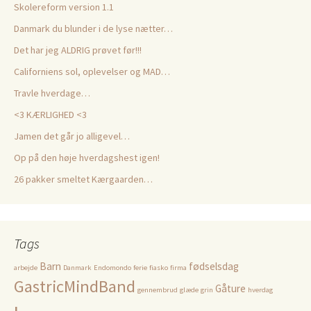
Skolereform version 1.1
Danmark du blunder i de lyse nætter…
Det har jeg ALDRIG prøvet før!!!
Californiens sol, oplevelser og MAD…
Travle hverdage…
<3 KÆRLIGHED <3
Jamen det går jo alligevel…
Op på den høje hverdagshest igen!
26 pakker smeltet Kærgaarden…
Tags
Barn
fødselsdag
arbejde
Danmark
Endomondo
ferie
fiasko
firma
GastricMindBand
Gåture
gennembrud
glæde
grin
hverdag