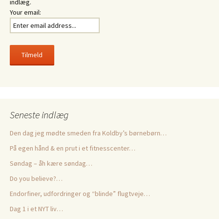
indlæg.
Your email:
Seneste indlæg
Den dag jeg mødte smeden fra Koldby’s børnebørn…
På egen hånd & en prut i et fitnesscenter…
Søndag – åh kære søndag…
Do you believe?…
Endorfiner, udfordringer og “blinde” flugtveje…
Dag 1 i et NYT liv…