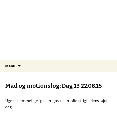
Ufiltrerede skriverier – fra en krøllet hjerne…
Hjernekrøl
Videre til indhold
Søg
Menu
efter:
Mad og motionslog: Dag 13 22.08.15
Ugens hemmelige “gi’den-gas-uden-offentlighedens-øjne-
dag…