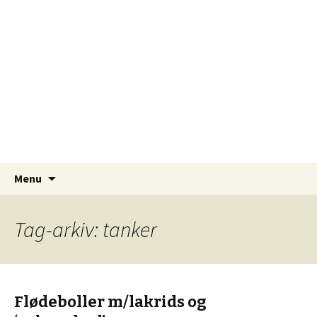
Ufiltrerede skriverier – fra en krøllet hjerne…
Hjernekrøl
Videre til indhold
Søg
Menu
efter:
Tag-arkiv: tanker
Flødeboller m/lakrids og