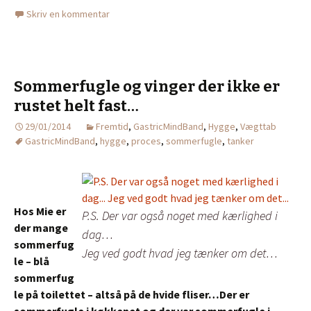
Skriv en kommentar
Sommerfugle og vinger der ikke er
rustet helt fast…
29/01/2014
Fremtid
,
GastricMindBand
,
Hygge
,
Vægttab
GastricMindBand
,
hygge
,
proces
,
sommerfugle
,
tanker
Hos Mie er
P.S. Der var også noget med kærlighed i
der mange
dag…
sommerfug
Jeg ved godt hvad jeg tænker om det…
le – blå
sommerfug
le på toilettet – altså på de hvide fliser…Der er