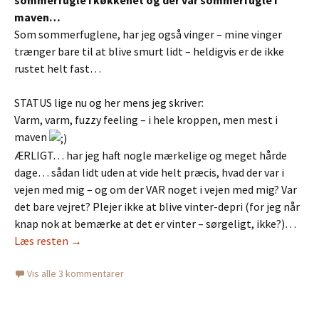
sommerfugle i køkkenet og der var sommerfugle i
maven…
Som sommerfuglene, har jeg også vinger – mine vinger
trænger bare til at blive smurt lidt – heldigvis er de ikke
rustet helt fast…
STATUS lige nu og her mens jeg skriver:
Varm, varm, fuzzy feeling – i hele kroppen, men mest i
maven
ÆRLIGT… har jeg haft nogle mærkelige og meget hårde
dage… sådan lidt uden at vide helt præcis, hvad der var i
vejen med mig – og om der VAR noget i vejen med mig? Var
det bare vejret? Plejer ikke at blive vinter-depri (for jeg når
knap nok at bemærke at det er vinter – sørgeligt, ikke?)…
Læs resten
→
Vis alle 3 kommentarer