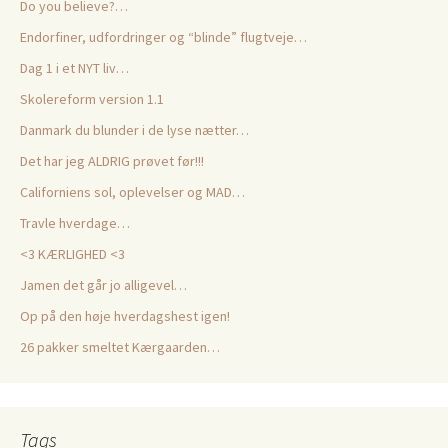
Do you believe?…
Endorfiner, udfordringer og “blinde” flugtveje…
Dag 1 i et NYT liv…
Skolereform version 1.1
Danmark du blunder i de lyse nætter…
Det har jeg ALDRIG prøvet før!!!
Californiens sol, oplevelser og MAD…
Travle hverdage…
<3 KÆRLIGHED <3
Jamen det går jo alligevel…
Op på den høje hverdagshest igen!
26 pakker smeltet Kærgaarden…
Tags