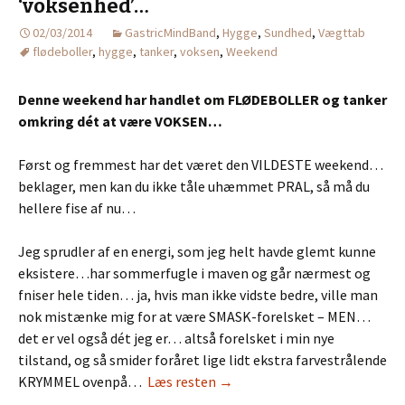
‘voksenhed’…
02/03/2014
GastricMindBand
,
Hygge
,
Sundhed
,
Vægttab
flødeboller
,
hygge
,
tanker
,
voksen
,
Weekend
Denne weekend har handlet om FLØDEBOLLER og tanker
omkring dét at være VOKSEN…
Først og fremmest har det været den VILDESTE weekend…
beklager, men kan du ikke tåle uhæmmet PRAL, så må du
hellere fise af nu…
Jeg sprudler af en energi, som jeg helt havde glemt kunne
eksistere…har sommerfugle i maven og går nærmest og
fniser hele tiden… ja, hvis man ikke vidste bedre, ville man
nok mistænke mig for at være SMASK-forelsket – MEN…
det er vel også dét jeg er… altså forelsket i min nye
tilstand, og så smider foråret lige lidt ekstra farvestrålende
KRYMMEL ovenpå…
Læs resten
→