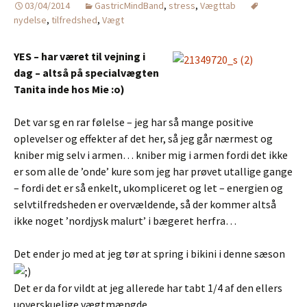
03/04/2014
GastricMindBand
,
stress
,
Vægttab
nydelse
,
tilfredshed
,
Vægt
YES – har været til vejning i
dag – altså på specialvægten
Tanita inde hos Mie :o)
Det var sg en rar følelse – jeg har så mange positive
oplevelser og effekter af det her, så jeg går nærmest og
kniber mig selv i armen… kniber mig i armen fordi det ikke
er som alle de ’onde’ kure som jeg har prøvet utallige gange
– fordi det er så enkelt, ukompliceret og let – energien og
selvtilfredsheden er overvældende, så der kommer altså
ikke noget ’nordjysk malurt’ i bægeret herfra…
Det ender jo med at jeg tør at spring i bikini i denne sæson
Det er da for vildt at jeg allerede har tabt 1/4 af den ellers
uoverskuelige vægtmængde…