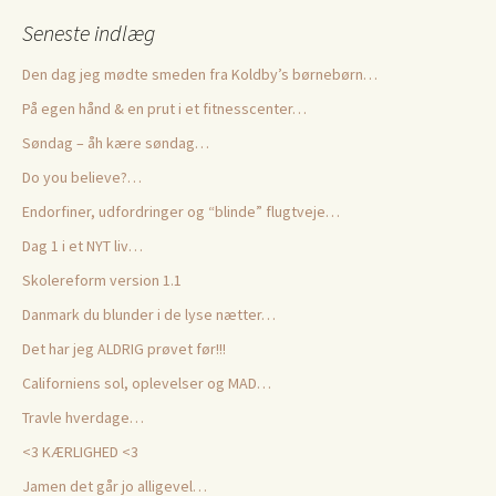
Seneste indlæg
Den dag jeg mødte smeden fra Koldby’s børnebørn…
På egen hånd & en prut i et fitnesscenter…
Søndag – åh kære søndag…
Do you believe?…
Endorfiner, udfordringer og “blinde” flugtveje…
Dag 1 i et NYT liv…
Skolereform version 1.1
Danmark du blunder i de lyse nætter…
Det har jeg ALDRIG prøvet før!!!
Californiens sol, oplevelser og MAD…
Travle hverdage…
<3 KÆRLIGHED <3
Jamen det går jo alligevel…