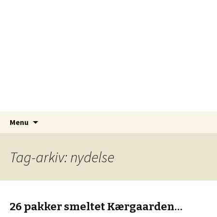
Ufiltrerede skriverier – fra en krøllet hjerne…
Hjernekrøl
Videre til indhold
Søg
Menu
efter:
Tag-arkiv: nydelse
26 pakker smeltet Kærgaarden…