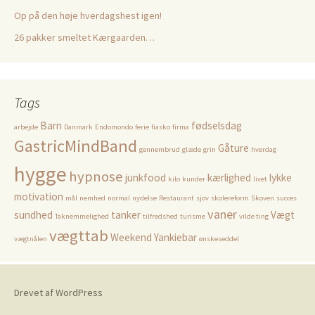
Op på den høje hverdagshest igen!
26 pakker smeltet Kærgaarden…
Tags
Barn
fødselsdag
arbejde
Danmark
Endomondo
ferie
fiasko
firma
GastricMindBand
Gåture
gennembrud
glæde
grin
hverdag
hygge
hypnose
junkfood
kærlighed
lykke
kilo
kunder
livet
motivation
mål
nemhed
normal
nydelse
Restaurant
sjov
skolereform
Skoven
succes
vaner
sundhed
tanker
Vægt
Taknemmelighed
tilfredshed
turisme
vilde ting
vægttab
Weekend
Yankiebar
vægtnålen
ønskeseddel
Drevet af WordPress