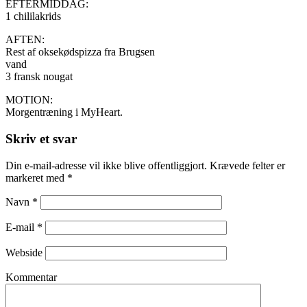
EFTERMIDDAG:
1 chililakrids
AFTEN:
Rest af oksekødspizza fra Brugsen
vand
3 fransk nougat
MOTION:
Morgentræning i MyHeart.
Skriv et svar
Din e-mail-adresse vil ikke blive offentliggjort. Krævede felter er
markeret med
*
Navn
*
E-mail
*
Webside
Kommentar