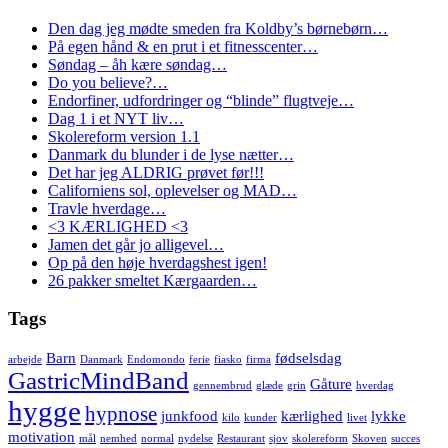
Den dag jeg mødte smeden fra Koldby’s børnebørn…
På egen hånd & en prut i et fitnesscenter…
Søndag – åh kære søndag…
Do you believe?…
Endorfiner, udfordringer og “blinde” flugtveje…
Dag 1 i et NYT liv…
Skolereform version 1.1
Danmark du blunder i de lyse nætter…
Det har jeg ALDRIG prøvet før!!!
Californiens sol, oplevelser og MAD…
Travle hverdage…
<3 KÆRLIGHED <3
Jamen det går jo alligevel…
Op på den høje hverdagshest igen!
26 pakker smeltet Kærgaarden…
Tags
Barn
fødselsdag
arbejde
Danmark
Endomondo
ferie
fiasko
firma
GastricMindBand
Gåture
gennembrud
glæde
grin
hverdag
hygge
hypnose
junkfood
kærlighed
lykke
kilo
kunder
livet
motivation
mål
nemhed
normal
nydelse
Restaurant
sjov
skolereform
Skoven
succes