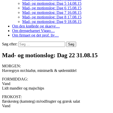
Mad- og motionslog: Dag 5 14.08.15
Mad- og motionslog: Dag 6 15.08.15
Mad- og motionslog: Dag 7 16.08.15
Mad- og motionslog: Dag 8 17.08.15
Mad- og motionslog: Dag 9 18.08.15
Om den krøllede og skaeve…
Om drengebarnet Viggo…
Om firmaet og det prof. liv…
Søg efter:
Mad- og motionslog: Dag 22 31.08.15
MORGEN:
Havregryn m/chiafrø, minimælk & sødemiddel
FORMIDDAG:
Vand
Lidt mandler og majschips
FROKOST:
flæskesteg (kamsteg) m/rodfrugter og græsk salat
Vand